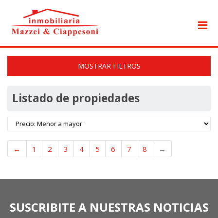
MOSTRAR FILTROS
Listado de propiedades
←
1
2
3
4
5
6
7
8
→
SUSCRIBITE A NUESTRAS NOTICIAS