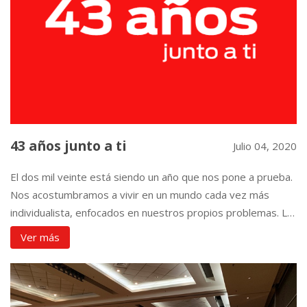
43 años junto a ti
Julio 04, 2020
El dos mil veinte está siendo un año que nos pone a prueba.
Nos acostumbramos a vivir en un mundo cada vez más
individualista, enfocados en nuestros propios problemas. La
situación hace que nos debamos unir como sociedad para
Ver más
salir juntos adelante. Creemos fervientemente que siempre
debemos buscar el lado positivo ante toda situación. Por
En nuestro 43 aniversario, queremos agradecer a nuestros
eso, hoy levantamos nuestras copas por nuestra ciudad,
clientes por la confianza que nos brindan diariamente.
nuestro país, por todos. Que podamos salir adelante de la
Nuestro compromiso es continuar dando un servicio