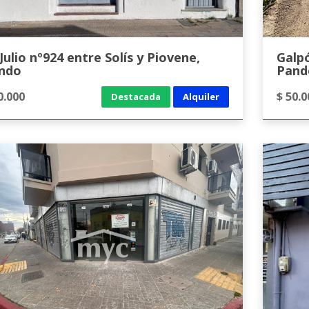
Julio nº924 entre Solís y Piovene,
Galp
ndo
Pand
0.000
$ 50.0
Destacada
Alquiler