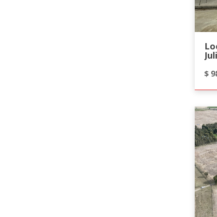
Lo
Ju
$ 9