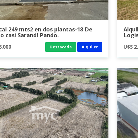
cal 249 mts2 en dos plantas-18 De
Alqui
lio casi Sarandí Pando.
Logi
8.000
U$S 2
Destacada
Alquiler