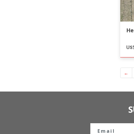
He
U$S
←
S