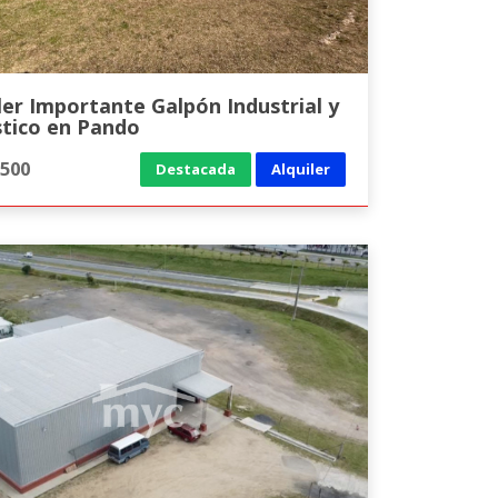
ler Importante Galpón Industrial y
stico en Pando
.500
Destacada
Alquiler