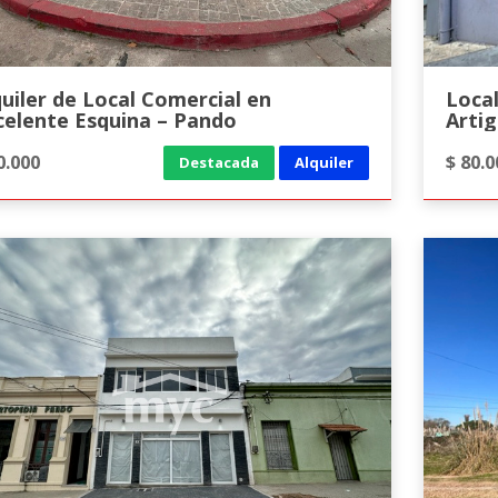
quiler de Local Comercial en
Loca
celente Esquina – Pando
Arti
0.000
$ 80.0
Destacada
Alquiler