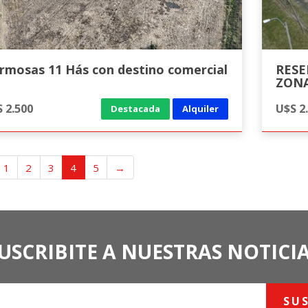
rmosas 11 Hás con destino comercial
RESERVADO AL
ZONA
 2.500
U$S 2
Destacada
Alquiler
1
2
3
4
5
→
USCRIBITE A NUESTRAS NOTICI
SU