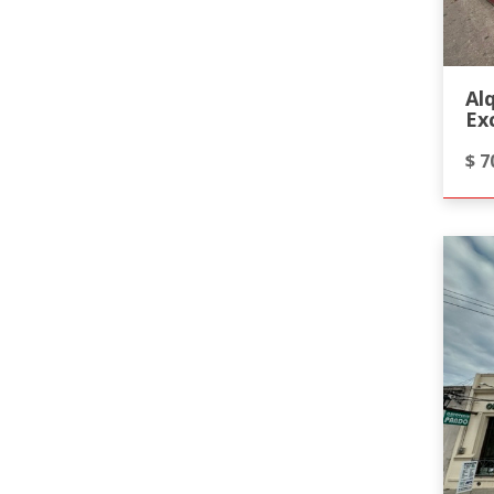
Al
Ex
$ 7