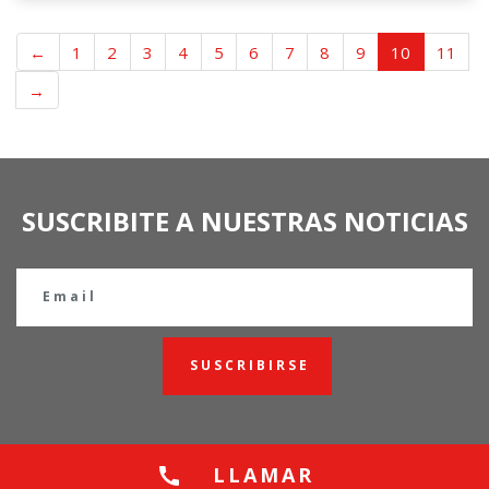
←
1
2
3
4
5
6
7
8
9
10
11
→
SUSCRIBITE A NUESTRAS NOTICIAS
SUSCRIBIRSE
LLAMAR