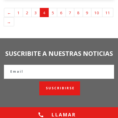
←
1
2
3
4
5
6
7
8
9
10
11
→
SUSCRIBITE A NUESTRAS NOTICIAS
SUSCRIBIRSE
LLAMAR