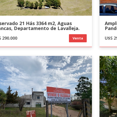
servado 21 Hás 3364 m2, Aguas
Ampli
ancas, Departamento de Lavalleja.
Pand
 290.000
U$S 2
Venta