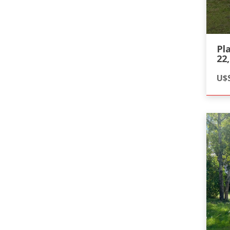
Pl
22
U$S