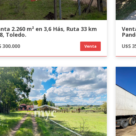
anta 2.260 m² en 3,6 Hás, Ruta 33 km
Venta
,8, Toledo.
Pand
 300.000
U$S 3
Venta