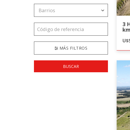
3 Has.
km
In
U$S
MÁS FILTROS
BUSCAR