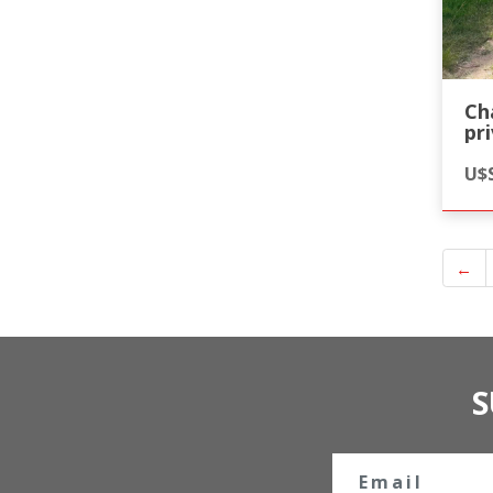
Ch
pr
Pr
U$S
←
S