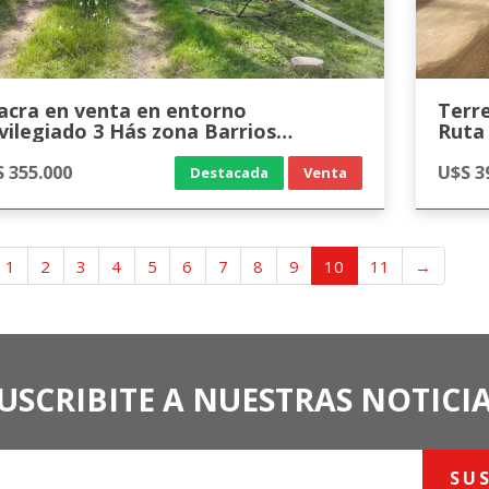
acra en venta en entorno
Terr
ivilegiado 3 Hás zona Barrios
Ruta 
ivados
 355.000
U$S 3
Destacada
Venta
1
2
3
4
5
6
7
8
9
10
11
→
USCRIBITE A NUESTRAS NOTICI
SU