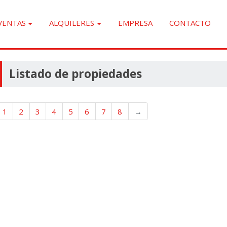
VENTAS
ALQUILERES
EMPRESA
CONTACTO
Listado de propiedades
1
2
3
4
5
6
7
8
→