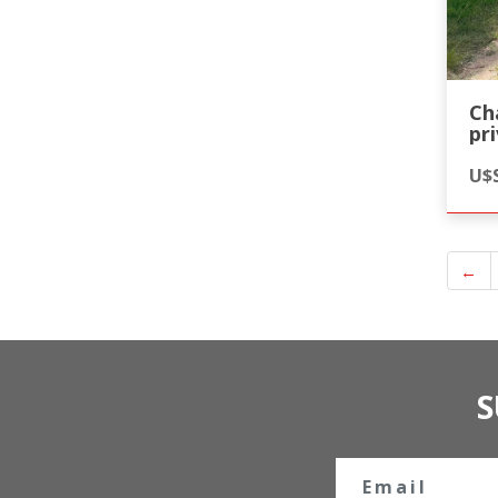
Ch
pr
Pr
U$S
←
S