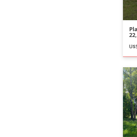
Pl
22
U$S