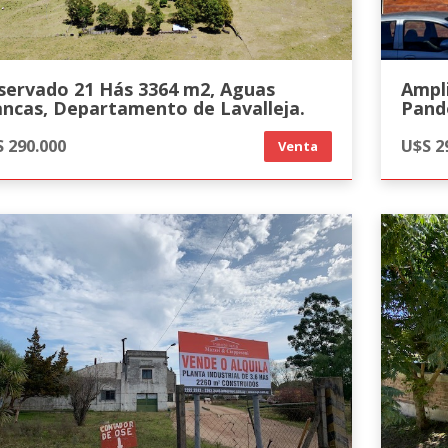
servado 21 Hás 3364 m2, Aguas
Ampli
ancas, Departamento de Lavalleja.
Pand
 290.000
U$S 2
Venta