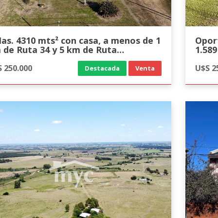
 4310 mts² con casa, a menos de 1
Opor
 de Ruta 34 y 5 km de Ruta
1.589
terbalnearia, Rincón de Pando
 250.000
U$S 2
Destacada
Venta