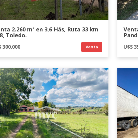
anta 2.260 m² en 3,6 Hás, Ruta 33 km
Venta
,8, Toledo.
Pand
 300.000
U$S 3
Venta