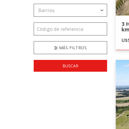
3 Has.
km
In
U$S
MÁS FILTROS
BUSCAR