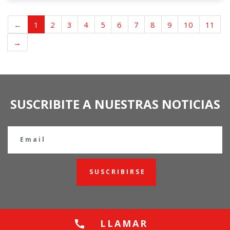
←
1
2
3
4
5
6
7
8
9
10
11
→
SUSCRIBITE A NUESTRAS NOTICIAS
SUSCRIBIRSE
LLAMAR