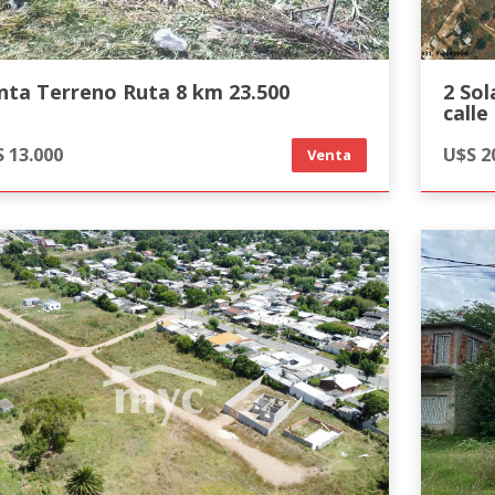
nta Terreno Ruta 8 km 23.500
2 Solares Jaureguibe
calle
cuadr
 13.000
U$S 2
Venta