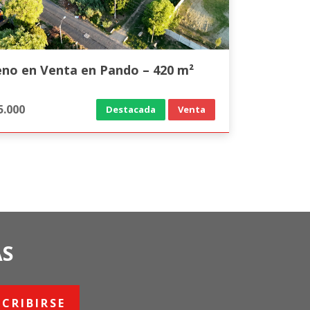
eno en Venta en Pando – 420 m²
5.000
Destacada
Venta
AS
SCRIBIRSE