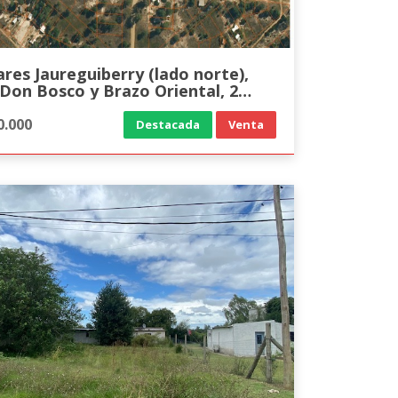
rry (lado norte),
 Don Bosco y Brazo Oriental, 2
as de IB.
0.000
Destacada
Venta