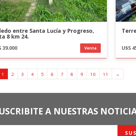
ledo entre Santa Lucía y Progreso,
Terr
ta 8 km 24.
 39.000
U$S 4
Venta
1
2
3
4
5
6
7
8
9
10
11
→
USCRIBITE A NUESTRAS NOTICI
SU