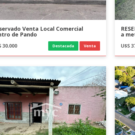
servado Venta Local Comercial
RESE
ntro de Pando
a me
 30.000
U$S 3
Destacada
Venta