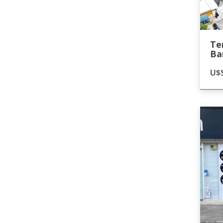
Te
Ba
U$S