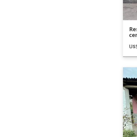
Re
ce
U$S