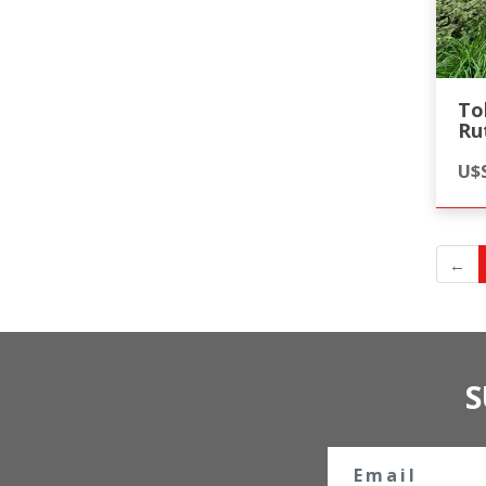
To
Ru
U$S
←
S