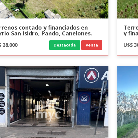
rrenos contado y financiados en
Terr
rrio San Isidro, Pando, Canelones.
y fin
 28.000
U$S 3
Destacada
Venta