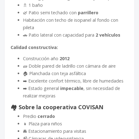
🚿 1 baño
🌿 Patio semi techado con
parrillero
Habitación con techo de isopanel al fondo con
pileta
🚗 Patio lateral con capacidad para
2 vehículos
Calidad constructiva:
Construcción año
2012
🧱 Doble pared de ladrillo con cámara de aire
🏠 Planchada con teja asfáltica
➡️ Excelente confort térmico, libre de humedades
➡️ Estado general
impecable
, sin necesidad de
realizar mejoras
🏘️
Sobre la cooperativa COVISAN
Predio
cerrado
👧 Plaza para niños
🚘 Estacionamiento para visitas
📹 Cámaras de videovigilancia