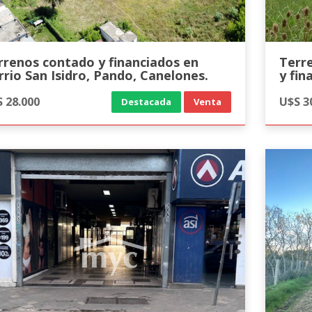
rrenos contado y financiados en
Terr
rrio San Isidro, Pando, Canelones.
y fin
 28.000
U$S 3
Destacada
Venta