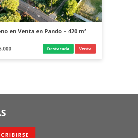
eno en Venta en Pando – 420 m²
5.000
Destacada
Venta
AS
SCRIBIRSE