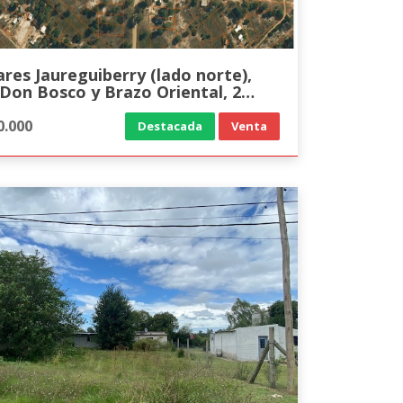
rry (lado norte),
 Don Bosco y Brazo Oriental, 2
as de IB.
0.000
Destacada
Venta