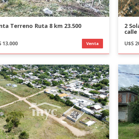
nta Terreno Ruta 8 km 23.500
2 Solares Jaureguibe
calle
cuadr
 13.000
U$S 2
Venta