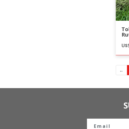
To
Ru
U$S
←
S