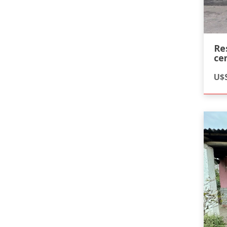
Re
ce
U$S