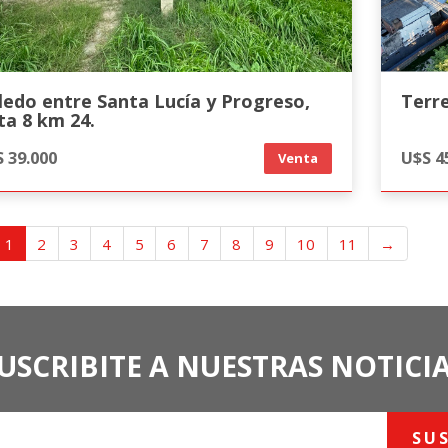
ledo entre Santa Lucía y Progreso,
Terr
ta 8 km 24.
 39.000
U$S 4
Venta
1
2
3
4
5
6
7
8
9
10
11
→
USCRIBITE A NUESTRAS NOTICI
SU