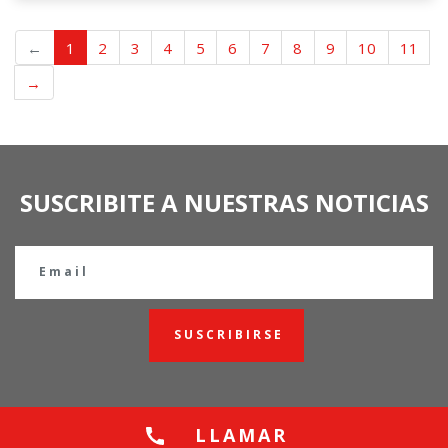
←
1
2
3
4
5
6
7
8
9
10
11
→
SUSCRIBITE A NUESTRAS NOTICIAS
SUSCRIBIRSE
LLAMAR