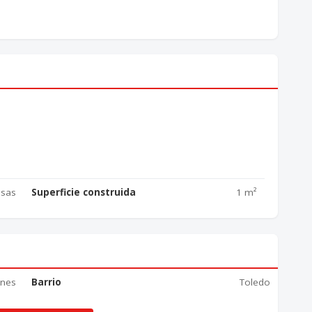
sas
Superficie construida
1 m²
ones
Barrio
Toledo